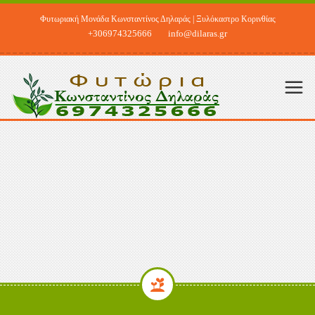
Φυτωριακή Μονάδα Κωνσταντίνος Δηλαράς | Ξυλόκαστρο Κορινθίας
+306974325666
info@dilaras.gr